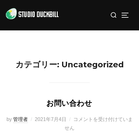
コ
検
ン
サイド
索
テ
対
ン
象:
ツ
へ
ス
カテゴリー:
Uncategorized
キ
ッ
プ
お問い合わせ
投
by
管理者
2021年7月4日
コメントを受け付けていま
稿
せん
日: